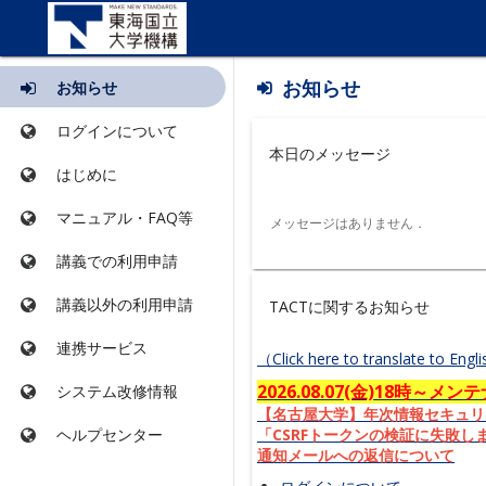
ツ
お知らせ
お知らせ
ー
ル
コ
ログインについて
一
ン
本日のメッセージ
覧
テ
はじめに
は
ン
こ
ツ
マニュアル・FAQ等
こ
は
か
講義での利用申請
こ
ら
こ
始
講義以外の利用申請
TACTに関するお知らせ
か
ま
ら
り
連携サービス
始
ま
ま
システム改修情報
す
り
ま
ヘルプセンター
す